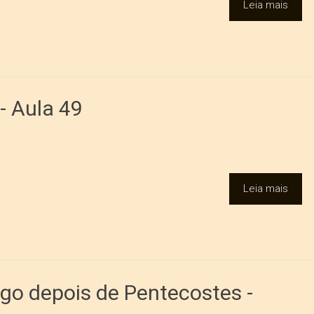
Leia mais
- Aula 49
Leia mais
ngo depois de Pentecostes -