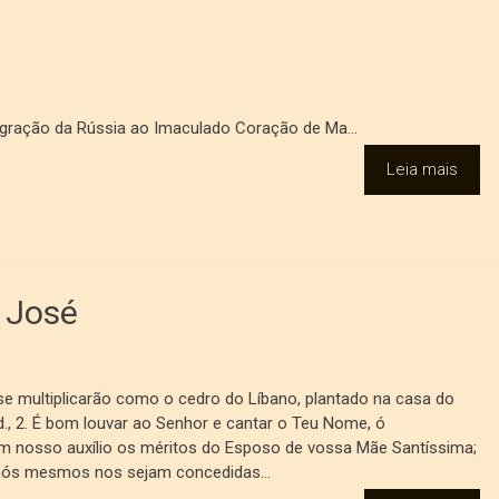
agração da Rússia ao Imaculado Coração de Ma...
Leia mais
 José
 se multiplicarão como o cedro do Líbano, plantado na casa do
d., 2. É bom louvar ao Senhor e cantar o Teu Nome, ó
 em nosso auxílio os méritos do Esposo de vossa Mãe Santíssima;
nós mesmos nos sejam concedidas...