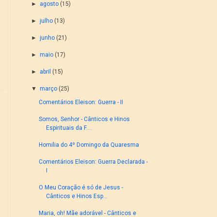
►
agosto
(15)
►
julho
(13)
►
junho
(21)
►
maio
(17)
►
abril
(15)
▼
março
(25)
Comentários Eleison: Guerra - II
Somos, Senhor - Cânticos e Hinos
Espirituais da F....
Homilia do 4º Domingo da Quaresma
Comentários Eleison: Guerra Declarada -
I
O Meu Coração é só de Jesus -
Cânticos e Hinos Esp...
Maria, oh! Mãe adorável - Cânticos e