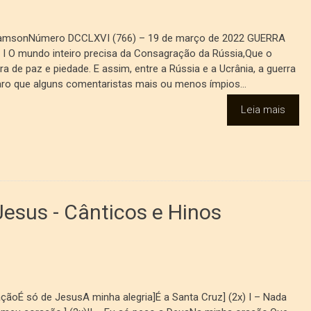
iamsonNúmero DCCLXVI (766) – 19 de março de 2022 GUERRA
 O mundo inteiro precisa da Consagração da Rússia,Que o
ra de paz e piedade. E assim, entre a Rússia e a Ucrânia, a guerra
aro que alguns comentaristas mais ou menos ímpios...
Leia mais
esus - Cânticos e Hinos
oÉ só de JesusA minha alegria]É a Santa Cruz] (2x) I – Nada