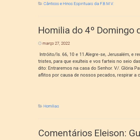
Cânticos e Hinos Espirituais da F.B.M.V.
Homilia do 4º Domingo
março 27, 2022
Intróito/Is. 66, 10 e 11.Alegre-se, Jerusalém, e 
tristes, para que exulteis e vos farteis no seio 
dito: Entraremos na casa do Senhor. V/. Glória P
aflitos por causa de nossos pecados, respirar a 
Homilias
Comentários Eleison: Gue