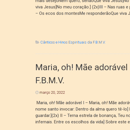
mais desejoNem quero, senãoQue viva Jesus]No 
viva Jesus]No meu coração.] (2x)III – Nas ruas 
– Os ecos dos montesMe responderãoQue viva Je
Cânticos e Hinos Espirituais da F.B.M.V.
Maria, oh! Mãe adorável 
F.B.M.V.
março 20, 2022
Maria, oh! Mãe adorável I – Maria, oh! Mãe ado
nome santo invocar: Dentro da alma quero tê-lo] E
guardar.](2x) II – Terna estrela de bonança, Teu
infernais. Entre os escolhos da vida] Sobre este es