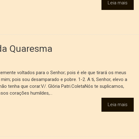
Leia mais
 da Quaresma
temente voltados para o Senhor; pois é ele que tirará os meus
 mim; pois sou desamparado e pobre. 1-2. A ti, Senhor, elevo a
não tenha que corar.V/. Glória Patri.ColetaNós te suplicamos,
os corações humildes,...
Leia mais