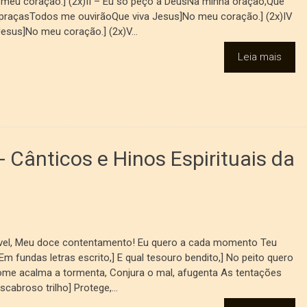
meu coração.] (2x)II – Eu só peço a DeusNa minha oração,Que
e praçasTodos me ouvirãoQue viva Jesus]No meu coração.] (2x)IV
sus]No meu coração.] (2x)V...
Leia mais
- Cânticos e Hinos Espirituais da
rável, Meu doce contentamento! Eu quero a cada momento Teu
m fundas letras escrito,] E qual tesouro bendito,] No peito quero
 nome acalma a tormenta, Conjura o mal, afugenta As tentações
cabroso trilho] Protege,...