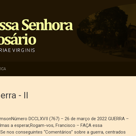
ICA
rra - II
iamsonNúmero DCCLXVII (767) – 26 de março de 2022 GUERRA –
 almas a esperar,Rogam-vos, Francisco – FAÇA essa
Se nos conseguintes “Comentários” sobre a guerra, centrados