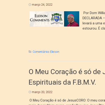
março 24, 2022
Por Dom Will
DECLARADA – I
levará a uma e
estourou. É cl
Comentários Eleison
O Meu Coração é só de J
Espirituais da F.B.M.V.
março 20, 2022
O Meu Coração é só de JesusCORO: O meu coraçã