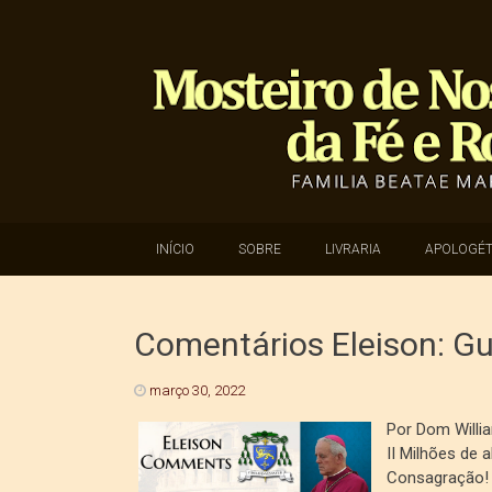
SKIP TO CONTENT
INÍCIO
SOBRE
LIVRARIA
APOLOGÉT
Comentários Eleison: Gue
março 30, 2022
Por Dom Will
II Milhões de
Consagração! 