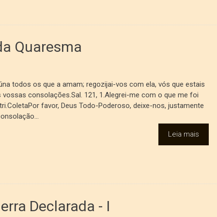
 da Quaresma
reúna todos os que a amam; regozijai-vos com ela, vós que estais
das vossas consolações.Sal. 121, 1.Alegrei-me com o que me foi
atri.ColetaPor favor, Deus Todo-Poderoso, deixe-nos, justamente
consolação...
Leia mais
rra Declarada - I