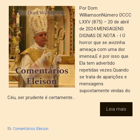
Por Dom
WilliamsonNúmero DCCC
LXXV (875) – 20 de abril
de 2024 MENSAGENS
DIGNAS DE NOTA - I O
horror que se avizinha
ameaça com uma dor
imensa,E é por isso que
Ela tem advertido
repetidas vezes.Quando
se trata de aparições e
mensagens
supostamente vindas do
Céu, ser prudente é certamente...
Leia mais
Comentários Eleison