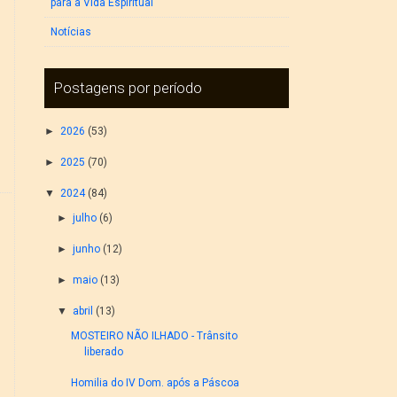
para a Vida Espiritual
Notícias
Postagens por período
►
2026
(53)
►
2025
(70)
▼
2024
(84)
►
julho
(6)
►
junho
(12)
►
maio
(13)
▼
abril
(13)
MOSTEIRO NÃO ILHADO - Trânsito
liberado
Homilia do IV Dom. após a Páscoa