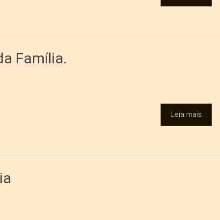
da Família.
Leia mais
ia