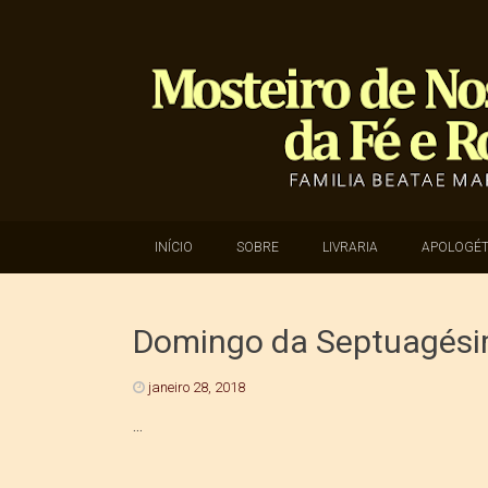
SKIP TO CONTENT
INÍCIO
SOBRE
LIVRARIA
APOLOGÉT
Domingo da Septuagési
janeiro 28, 2018
...