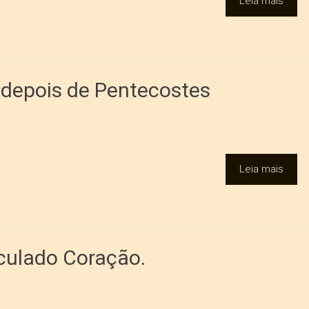
Leia mais
 depois de Pentecostes
Leia mais
culado Coração.