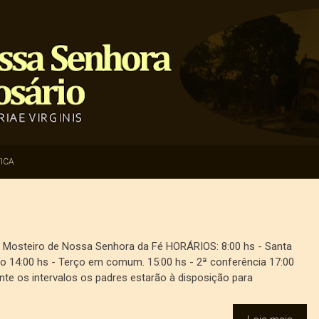
ICA
o Mosteiro de Nossa Senhora da Fé HORÁRIOS: 8:00 hs - Santa
ço 14:00 hs - Terço em comum. 15:00 hs - 2ª conferência 17:00
te os intervalos os padres estarão à disposição para