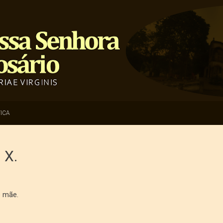
ICA
 X.
e mãe.