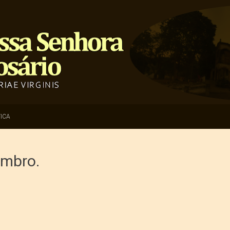
ICA
embro.