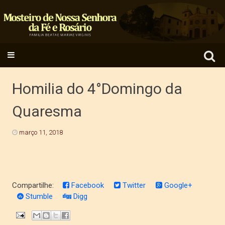
Search
SKIP TO CONTENT
for:
Homilia do 4°Domingo da
Quaresma
março 11, 2018
Compartilhe:
Facebook
Twitter
Google+
Stumble
Digg