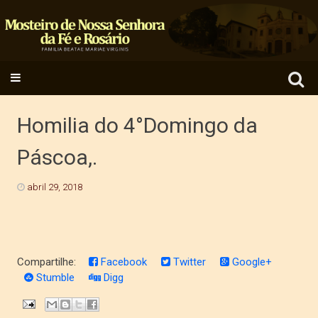
Search
SKIP TO CONTENT
for:
Homilia do 4°Domingo da
Páscoa,.
abril 29, 2018
Compartilhe:
Facebook
Twitter
Google+
Stumble
Digg