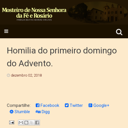
Search
SKIP TO CONTENT
for:
Homilia do primeiro domingo
do Advento.
dezembro 02, 2018
Compartilhe:
Facebook
Twitter
Google+
Stumble
Digg