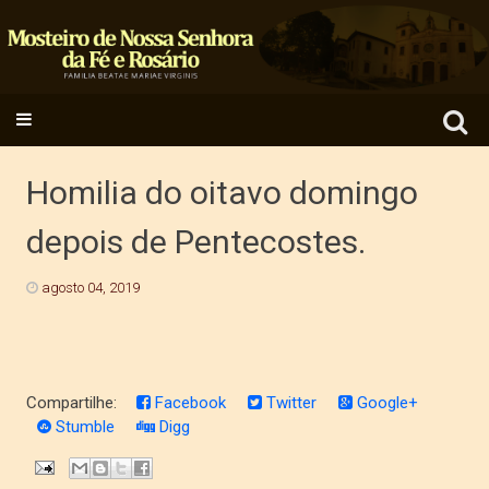
Search
SKIP TO CONTENT
for:
Homilia do oitavo domingo
depois de Pentecostes.
agosto 04, 2019
Compartilhe:
Facebook
Twitter
Google+
Stumble
Digg