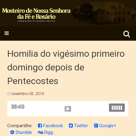
Search
SKIP TO CONTENT
for:
Homilia do vigésimo primeiro
domingo depois de
Pentecostes
novembro 03, 2019
Compartilhe:
Facebook
Twitter
Google+
Stumble
Digg