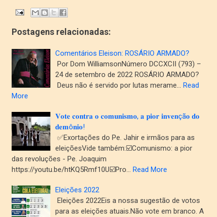
Postagens relacionadas:
Comentários Eleison: ROSÁRIO ARMADO?
Por Dom WilliamsonNúmero DCCXCII (793) –
24 de setembro de 2022 ROSÁRIO ARMADO?
Deus não é servido por lutas merame…
Read
More
𝐕𝐨𝐭𝐞 𝐜𝐨𝐧𝐭𝐫𝐚 𝐨 𝐜𝐨𝐦𝐮𝐧𝐢𝐬𝐦𝐨, 𝐚 𝐩𝐢𝐨𝐫 𝐢𝐧𝐯𝐞𝐧çã𝐨 𝐝𝐨
𝐝𝐞𝐦ô𝐧𝐢𝐨!
✅Exortações do Pe. Jahir e irmãos para as
eleiçõesVide também:☑️Comunismo: a pior
das revoluções - Pe. Joaquim
https://youtu.be/htKQ5Rmf10U☑️Pro…
Read More
Eleições 2022
Eleições 2022Eis a nossa sugestão de votos
para as eleições atuais.Não vote em branco. A