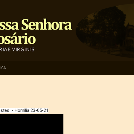
ICA
stes  - Homilia 23-05-21