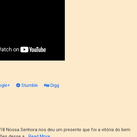
gle+
Stumble
Digg
/18 Nossa Senhora nos deu um presente que foi a vitória do bem
ções desse a…
Read More