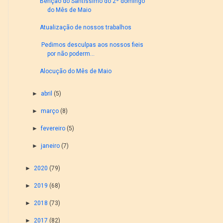
Benção do Santíssimo do 2º domingo
do Mês de Maio
Atualização de nossos trabalhos
Pedimos desculpas aos nossos fieis
por não poderm...
Alocução do Mês de Maio
►
abril
(5)
►
março
(8)
►
fevereiro
(5)
►
janeiro
(7)
►
2020
(79)
►
2019
(68)
►
2018
(73)
►
2017
(82)