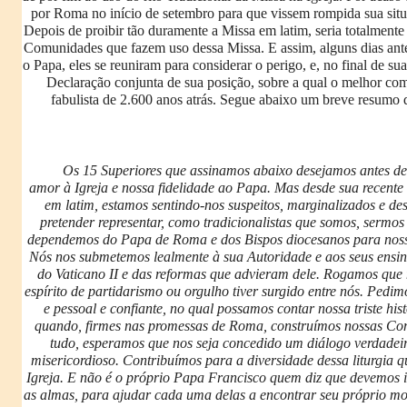
por Roma no início de setembro para que vissem rompida sua situ
Depois de proibir tão duramente a Missa em latim, seria totalmente 
Comunidades que fazem uso dessa Missa. E assim, alguns dias ant
o Papa, eles se reuniram para considerar o perigo, e, no final de s
Declaração conjunta de sua posição, sobre a qual o melhor c
fabulista de 2.600 anos atrás. Segue abaixo um breve resumo 
Os 15 Superiores que assinamos abaixo desejamos antes de 
amor à Igreja e nossa fidelidade ao Papa. Mas desde sua recent
em latim, estamos sentindo-nos suspeitos, marginalizados e de
pretender representar, como tradicionalistas que somos, sermos 
dependemos do Papa de Roma e dos Bispos diocesanos para nossa
Nós nos submetemos lealmente à sua Autoridade e aos seus ensin
do Vaticano II e das reformas que advieram dele. Rogamos que
espírito de partidarismo ou orgulho tiver surgido entre nós. Ped
e pessoal e confiante, no qual possamos contar nossa triste his
quando, firmes nas promessas de Roma, construímos nossas C
tudo, esperamos que nos seja concedido um diálogo verdade
misericordioso. Contribuímos para a diversidade dessa liturgia 
Igreja. E não é o próprio Papa Francisco quem diz que devemos i
as almas, para ajudar cada uma delas a encontrar seu próprio m