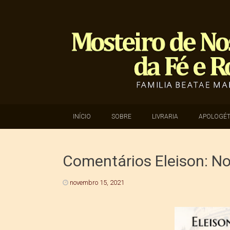
SKIP TO CONTENT
INÍCIO
SOBRE
LIVRARIA
APOLOGÉT
Comentários Eleison: N
novembro 15, 2021