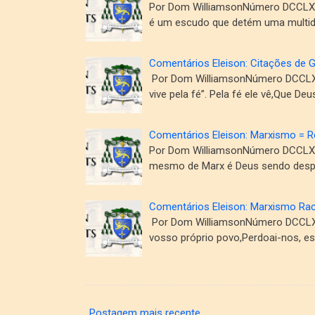
Por Dom WilliamsonNúmero DCCLXX
é um escudo que detém uma multi
Comentários Eleison: Citações de 
Por Dom WilliamsonNúmero DCCLXIX
vive pela fé”. Pela fé ele vê,Que Deu
Comentários Eleison: Marxismo = Re
Por Dom WilliamsonNúmero DCCLXXI
mesmo de Marx é Deus sendo desp
Comentários Eleison: Marxismo Rac
Por Dom WilliamsonNúmero DCCLXXI
vosso próprio povo,Perdoai-nos, e
Postagem mais recente