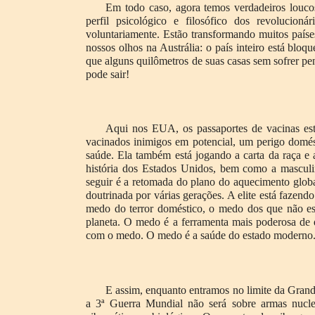
Em todo caso, agora temos verdadeiros louco
perfil psicológico e filosófico dos revolucion
voluntariamente. Estão transformando muitos paíse
nossos olhos na Austrália: o país inteiro está bl
que alguns quilômetros de suas casas sem sofrer p
pode sair!
Aqui nos EUA, os passaportes de vacinas es
vacinados inimigos em potencial, um perigo domés
saúde. Ela também está jogando a carta da raça e 
história dos Estados Unidos, bem como a mascul
seguir é a retomada do plano do aquecimento global
doutrinada por várias gerações. A elite está faze
medo do terror doméstico, o medo dos que não e
planeta. O medo é a ferramenta mais poderosa de 
com o medo. O medo é a saúde do estado moderno
E assim, enquanto entramos no limite da Grand
a 3ª Guerra Mundial não será sobre armas nucle