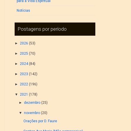
para a Vida Espiritual
Notícias
Postagens por período
►
2026
(53)
►
2025
(70)
►
2024
(84)
►
2023
(142)
►
2022
(196)
▼
2021
(178)
►
dezembro
(25)
▼
novembro
(20)
Orações por D. Faure