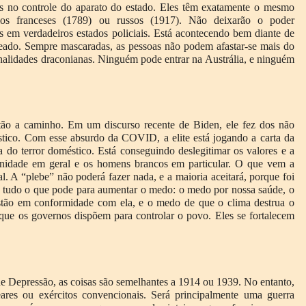
s no controle do aparato do estado. Eles têm exatamente o mesmo
ários franceses (1789) ou russos (1917). Não deixarão o poder
s em verdadeiros estados policiais. Está acontecendo bem diante de
oqueado. Sempre mascaradas, as pessoas não podem afastar-se mais do
enalidades draconianas. Ninguém pode entrar na Austrália, e ninguém
tão a caminho. Em um discurso recente de Biden, ele fez dos não
tico. Com esse absurdo da COVID, a elite está jogando a carta da
a do terror doméstico. Está conseguindo deslegitimar os valores e a
inidade em geral e os homens brancos em particular. O que vem a
. A “plebe” não poderá fazer nada, e a maioria aceitará, porque foi
ndo tudo o que pode para aumentar o medo: o medo por nossa saúde, o
stão em conformidade com ela, e o medo de que o clima destrua o
que os governos dispõem para controlar o povo. Eles se fortalecem
.
e Depressão, as coisas são semelhantes a 1914 ou 1939. No entanto,
ares ou exércitos convencionais. Será principalmente uma guerra