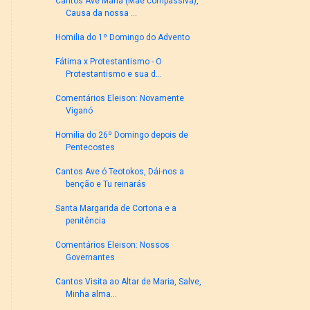
Cantos Ave Maria (Mãe compassiva),
Causa da nossa ...
Homilia do 1º Domingo do Advento
Fátima x Protestantismo - O
Protestantismo e sua d...
Comentários Eleison: Novamente
Viganó
Homilia do 26º Domingo depois de
Pentecostes
Cantos Ave ó Teotokos, Dái-nos a
benção e Tu reinarás
Santa Margarida de Cortona e a
penitência
Comentários Eleison: Nossos
Governantes
Cantos Visita ao Altar de Maria, Salve,
Minha alma...