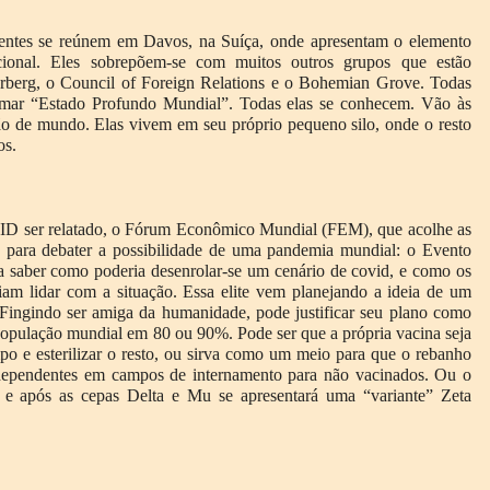
luentes se reúnem em Davos, na Suíça, onde apresentam o elemento
acional. Eles sobrepõem-se com muitos outros grupos que estão
rberg, o Council of Foreign Relations e o Bohemian Grove. Todas
amar “Estado Profundo Mundial”. Todas elas se conhecem. Vão às
o de mundo. Elas vivem em seu próprio pequeno silo, onde o resto
os.
ID ser relatado, o Fórum Econômico Mundial (FEM), que acolhe as
o para debater a possibilidade de uma pandemia mundial: o Evento
a saber como poderia desenrolar-se um cenário de covid, e como os
iam lidar com a situação. Essa elite vem planejando a ideia de um
. Fingindo ser amiga da humanidade, pode justificar seu plano como
população mundial em 80 ou 90%. Pode ser que a própria vacina seja
o e esterilizar o resto, ou sirva como um meio para que o rebanho
dependentes em campos de internamento para não vacinados. Ou o
a, e após as cepas Delta e Mu se apresentará uma “variante” Zeta