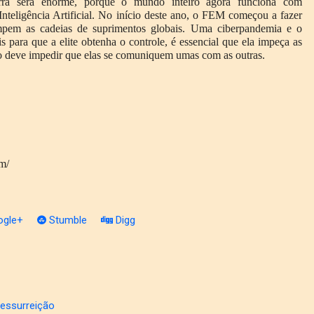
uerra será enorme, porque o mundo inteiro agora funciona com
teligência Artificial. No início deste ano, o FEM começou a fazer
ompem as cadeias de suprimentos globais. Uma ciberpandemia e o
s para que a elite obtenha o controle, é essencial que ela impeça as
sso deve impedir que elas se comuniquem umas com as outras.
om/
gle+
Stumble
Digg
Ressurreição