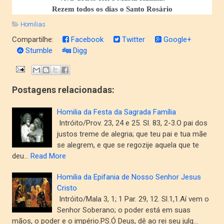
Rezem todos os dias o Santo Rosário
Homilias
Compartilhe:
Facebook
Twitter
Google+
Stumble
Digg
Postagens relacionadas:
Homilia da Festa da Sagrada Família
Intróito/Prov. 23, 24 e 25. Sl. 83, 2-3.O pai dos
justos treme de alegria; que teu pai e tua mãe
se alegrem, e que se regozije aquela que te
deu…
Read More
Homilia da Epifania de Nosso Senhor Jesus
Cristo
Intróito/Mala 3, 1; 1 Par. 29, 12. Sl.1,1.Aí vem o
Senhor Soberano; o poder está em suas
mãos, o poder e o império.PS.Ó Deus, dê ao rei seu julg…