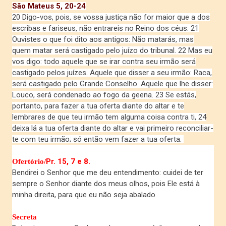
São Mateus 5, 20-24
20 Digo-vos, pois, se vossa justiça não for maior que a dos
escribas e fariseus, não entrareis no Reino dos céus. 21
Ouvistes o que foi dito aos antigos: Não matarás, mas
quem matar será castigado pelo juízo do tribunal. 22 Mas eu
vos digo: todo aquele que se irar contra seu irmão será
castigado pelos juízes. Aquele que disser a seu irmão: Raca,
será castigado pelo Grande Conselho. Aquele que lhe disser:
Louco, será condenado ao fogo da geena. 23 Se estás,
portanto, para fazer a tua oferta diante do altar e te
lembrares de que teu irmão tem alguma coisa contra ti, 24
deixa lá a tua oferta diante do altar e vai primeiro reconciliar-
te com teu irmão; só então vem fazer a tua oferta.
Pr. 15, 7 e 8.
Ofertório/
Bendirei o Senhor que me deu entendimento: cuidei de ter
sempre o Senhor diante dos meus olhos, pois Ele está à
minha direita, para que eu não seja abalado.
Secreta