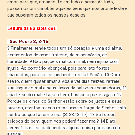
amor; para que, amando-Te em tudo e acima de tudo,
possamos um dia obter aqueles bens que nos prometeste e
que superam todos os nossos desejos.
Leitura da Epístola dos
I São Pedro 3, 8-15
8 Finalmente, tende todos um só coração e uma só alma,
sentimentos de amor fraterno, de misericórdia, de
humildade. 9 Não pagueis mal com mal, nem injúria com
injúria. Ao contrário, abençoai, pois para isto fostes
chamados, para que sejais herdeiros da bênção. 10 Com
efeito, quem quiser amar a vida e ver dias felizes, refreie
sua língua do mal e seus lábios de palavras enganadoras; 11
aparte-se do mal e faça o bem, busque a paz e siga-a. 12
Porque os olhos do Senhor estão sobre os justos e seus
ouvidos, atentos a seus rogos; mas a força do Senhor está
contra os que fazem o mal (Sl 33,13-17). 13 Se fordes
zelosos do bem, quem vos poderá fazer mal? 14 E até
sereis felizes, se padecerdes alguma coisa por causa da
justiça!