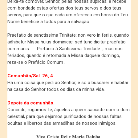
Deixa-te comover, Senhor, pelas nossas súplicas; e recebe
com bondade estas ofertas dos teus servos e dos teus
servos; para que o que cada um ofereceu em honra do Teu
Nome beneficie a todos para a salvação.
Praefatio de sanctissima Trinitate; non vero in feriis, quando
adhibetur Missa huius dominicæ, sed tunc dicitur praefatio
communis.
Prefácio à Santíssima Trindade ; mas nos
feriados, quando é retomada a Missa daquele domingo,
reza-se o Prefácio Comum .
Comunhão/
Sal. 26, 4.
Há uma coisa que pedi ao Senhor, e só a buscarei: é habitar
na casa do Senhor todos os dias da minha vida.
Depois da comunhão.
Concede, rogamos-te, àqueles a quem saciaste com o dom
celestial, para que sejamos purificados de nossas faltas
ocultas e libertos das armadilhas de nossos inimigos.
Viva Cristo Rei e Maria Rainha.