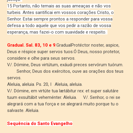
15 Portanto, não temais as suas ameaças e não vos
turbeis. Antes santificai em vossos corações Cristo, o
Senhor. Estai sempre prontos a responder para vossa
defesa a todo aquele que vos pedir a razão de vossa
esperança, mas fazei-o com suavidade e respeito.
Gradual. Sal. 83, 10 e 9
.GradualProtéctor noster, aspice,
Deus e réspice super servos tuos.Ó Deus, nosso protetor,
considere e olhe para seus servos.
V/. Dómine, Deus virtútum, exáudi preces servórum tuórum.
Senhor, Deus dos exércitos, ouve as orações dos teus
servos.
Aleluia, aleluia. Ps. 20, I
Aleluia, aleluia.
V/. Dómine, em virtúte tua lætábitur rex: et super salutáre
tuum exsultábit veheménter. Aleluia.
V/. Senhor, o rei se
alegrará com a tua força e se alegrará muito porque tu o
salvaste. Aleluia.
Sequência do Santo Evangelho