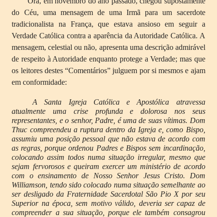
Ora, em novembro do ano passado, chegou supostamente
do Céu, uma mensagem de uma Irmã para um sacerdote
tradicionalista na França, que estava ansioso em seguir a
Verdade Católica contra a aparência da Autoridade Católica. A
mensagem, celestial ou não, apresenta uma descrição admirável
de respeito à Autoridade enquanto protege a Verdade; mas que
os leitores destes “Comentários” julguem por si mesmos e ajam
em conformidade:
A Santa Igreja Católica e Apostólica atravessa
atualmente uma crise profunda e dolorosa nos seus
representantes, e o senhor, Padre, é uma de suas vítimas. Dom
Thuc compreendeu a ruptura dentro da Igreja e, como Bispo,
assumiu uma posição pessoal que não estava de acordo com
as regras, porque ordenou Padres e Bispos sem incardinação,
colocando assim todos numa situação irregular, mesmo que
sejam fervorosos e queiram exercer um ministério de acordo
com o ensinamento de Nosso Senhor Jesus Cristo. Dom
Williamson, tendo sido colocado numa situação semelhante ao
ser desligado da Fraternidade Sacerdotal São Pio X por seu
Superior na época, sem motivo válido, deveria ser capaz de
compreender a sua situação, porque ele também consagrou