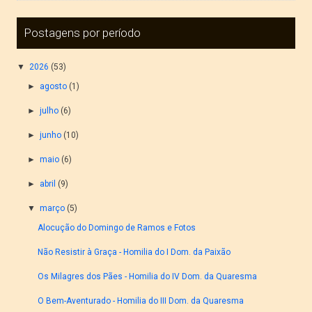
Postagens por período
▼
2026
(53)
►
agosto
(1)
►
julho
(6)
►
junho
(10)
►
maio
(6)
►
abril
(9)
▼
março
(5)
Alocução do Domingo de Ramos e Fotos
Não Resistir à Graça - Homilia do I Dom. da Paixão
Os Milagres dos Pães - Homilia do IV Dom. da Quaresma
O Bem-Aventurado - Homilia do III Dom. da Quaresma