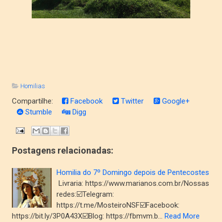
Homilias
Compartilhe:
Facebook
Twitter
Google+
Stumble
Digg
Postagens relacionadas:
Homilia do 7º Domingo depois de Pentecostes
Livraria: https://www.marianos.com.br/Nossas
redes:☑️Telegram:
https://t.me/MosteiroNSF☑️Facebook:
https://bit.ly/3P0A43X☑️Blog: https://fbmvm.b…
Read More