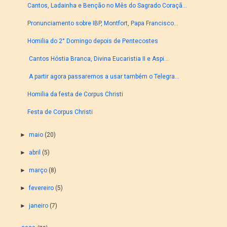
Cantos, Ladainha e Benção no Mês do Sagrado Coraçã...
Pronunciamento sobre IBP, Montfort, Papa Francisco...
Homilia do 2° Domingo depois de Pentecostes
Cantos Hóstia Branca, Divina Eucaristia II e Aspi...
A partir agora passaremos a usar também o Telegra...
Homilia da festa de Corpus Christi
Festa de Corpus Christi
►
maio
(20)
►
abril
(5)
►
março
(8)
►
fevereiro
(5)
►
janeiro
(7)