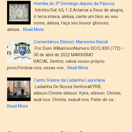
Homilia do 3º Domingo depois da Páscoa
Intróito/Sal. 65, 1-2.Aclamai a Deus de alegria,
ó terra inteira, aleluia; cante um hino ao seu
nome, aleluia; faça seu louvor glorioso,
aleluia…
Read More
Comentários Eleison: Marxismo Racial
Por Dom WilliamsonNúmero DCCLXXII (772) –
30 de abril de 2022 MARXISMO
RACIAL Senhor, salvai vosso próprio
povo,Perdoai-nos, essas ove…
Read More
Canto Solene da Ladainha Lauretana
Ladainha De Nossa SenhoraKÝRIE,
eléison.Christe eléison. Kýrie, eléison. Christe,
audi nos. Christe, exáudi nos. Pater de ca…
Read More