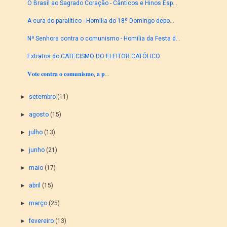
O Brasil ao Sagrado Coração - Cânticos e Hinos Esp...
A cura do paralítico - Homilia do 18º Domingo depo...
Nª Senhora contra o comunismo - Homilia da Festa d...
Extratos do CATECISMO DO ELEITOR CATÓLICO
𝐕𝐨𝐭𝐞 𝐜𝐨𝐧𝐭𝐫𝐚 𝐨 𝐜𝐨𝐦𝐮𝐧𝐢𝐬𝐦𝐨, 𝐚 𝐩...
►
setembro
(11)
►
agosto
(15)
►
julho
(13)
►
junho
(21)
►
maio
(17)
►
abril
(15)
►
março
(25)
►
fevereiro
(13)