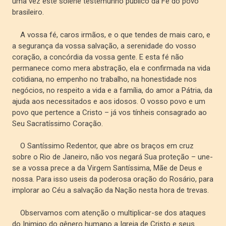
uma vez este solene testemunho público da Fé do povo
brasileiro.
A vossa fé, caros irmãos, e o que tendes de mais caro, e
a segurança da vossa salvação, a serenidade do vosso
coração, a concórdia da vossa gente. E esta fé não
permanece como mera abstração, ela e confirmada na vida
cotidiana, no empenho no trabalho, na honestidade nos
negócios, no respeito a vida e a família, do amor a Pátria, da
ajuda aos necessitados e aos idosos. O vosso povo e um
povo que pertence a Cristo – já vos tínheis consagrado ao
Seu Sacratíssimo Coração.
O Santíssimo Redentor, que abre os braços em cruz
sobre o Rio de Janeiro, não vos negará Sua proteção – une-
se a vossa prece a da Virgem Santíssima, Mãe de Deus e
nossa. Para isso useis da poderosa oração do Rosário, para
implorar ao Céu a salvação da Nação nesta hora de trevas.
Observamos com atenção o multiplicar-se dos ataques
do Inimigo do gênero humano a Igreja de Cristo e seus