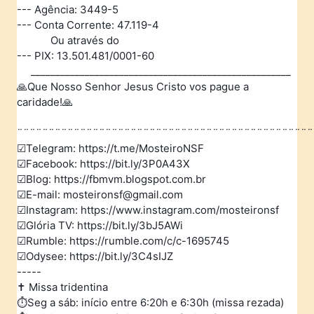
--- Agência: 3449-5
--- Conta Corrente: 47.119-4
Ou através do
--- PIX: 13.501.481/0001-60
_____________________________________________________
🙏Que Nosso Senhor Jesus Cristo vos pague a
caridade!🙏
¨¨¨¨¨¨¨¨¨¨¨¨¨¨¨¨¨¨¨¨¨¨¨¨¨¨¨¨¨¨¨¨¨¨¨¨¨¨¨¨¨¨¨¨¨¨¨
☑️Telegram: https://t.me/MosteiroNSF
☑️Facebook: https://bit.ly/3P0A43X
☑️Blog: https://fbmvm.blogspot.com.br
☑️E-mail: mosteironsf@gmail.com
☑️Instagram: https://www.instagram.com/mosteironsf
☑️Glória TV: https://bit.ly/3bJ5AWi
☑️Rumble: https://rumble.com/c/c-1695745
☑️Odysee: https://bit.ly/3C4sIJZ
-----
✝️ Missa tridentina
⏱Seg a sáb: início entre 6:20h e 6:30h (missa rezada)