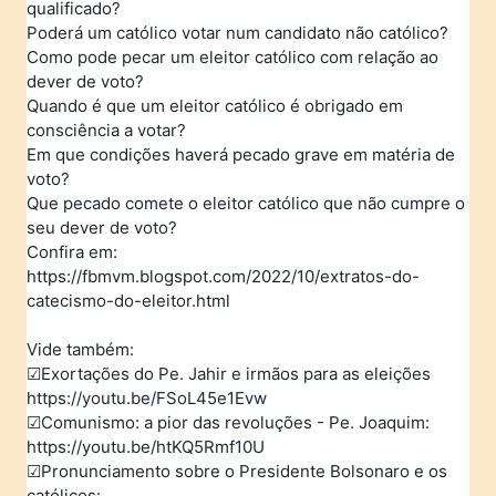
qualificado?
Poderá um católico votar num candidato não católico?
Como pode pecar um eleitor católico com relação ao
dever de voto?
Quando é que um eleitor católico é obrigado em
consciência a votar?
Em que condições haverá pecado grave em matéria de
voto?
Que pecado comete o eleitor católico que não cumpre o
seu dever de voto?
Confira em:
https://fbmvm.blogspot.com/2022/10/extratos-do-
catecismo-do-eleitor.html
Vide também:
☑️Exortações do Pe. Jahir e irmãos para as eleições
https://youtu.be/FSoL45e1Evw
☑️Comunismo: a pior das revoluções - Pe. Joaquim:
https://youtu.be/htKQ5Rmf10U
☑️Pronunciamento sobre o Presidente Bolsonaro e os
católicos: