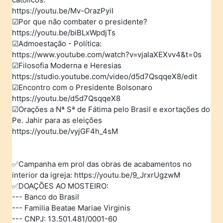
https://youtu.be/Mv-OrazPyiI
☑️Por que não combater o presidente?
https://youtu.be/biBLxWpdjTs
☑️Admoestação - Política:
https://www.youtube.com/watch?v=vjalaXEXvv4&t=0s
☑️Filosofia Moderna e Heresias
https://studio.youtube.com/video/d5d7QsqqeX8/edit
☑️Encontro com o Presidente Bolsonaro
https://youtu.be/d5d7QsqqeX8
☑️Orações a Nª Sª de Fátima pelo Brasil e exortações do
Pe. Jahir para as eleições
https://youtu.be/vyjGF4h_4sM
✅Campanha em prol das obras de acabamentos no
interior da igreja: https://youtu.be/9_JrxrUgzwM
✅DOAÇÕES AO MOSTEIRO:
--- Banco do Brasil
--- Familia Beatae Mariae Virginis
--- CNPJ: 13.501.481/0001-60