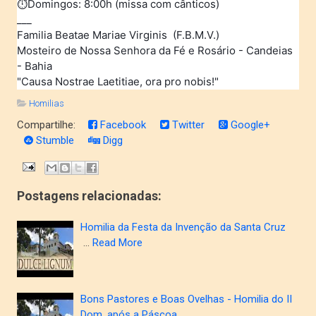
⏱Domingos: 8:00h (missa com cânticos)
___
Familia Beatae Mariae Virginis (F.B.M.V.)
Mosteiro de Nossa Senhora da Fé e Rosário - Candeias
- Bahia
"Causa Nostrae Laetitiae, ora pro nobis!"
Homilias
Compartilhe:
Facebook
Twitter
Google+
Stumble
Digg
Postagens relacionadas:
Homilia da Festa da Invenção da Santa Cruz
…
Read More
Bons Pastores e Boas Ovelhas - Homilia do II
Dom. após a Páscoa