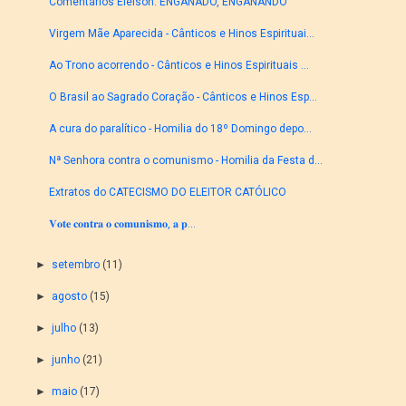
Comentários Eleison: ENGANADO, ENGANANDO
Virgem Mãe Aparecida - Cânticos e Hinos Espirituai...
Ao Trono acorrendo - Cânticos e Hinos Espirituais ...
O Brasil ao Sagrado Coração - Cânticos e Hinos Esp...
A cura do paralítico - Homilia do 18º Domingo depo...
Nª Senhora contra o comunismo - Homilia da Festa d...
Extratos do CATECISMO DO ELEITOR CATÓLICO
𝐕𝐨𝐭𝐞 𝐜𝐨𝐧𝐭𝐫𝐚 𝐨 𝐜𝐨𝐦𝐮𝐧𝐢𝐬𝐦𝐨, 𝐚 𝐩...
►
setembro
(11)
►
agosto
(15)
►
julho
(13)
►
junho
(21)
►
maio
(17)