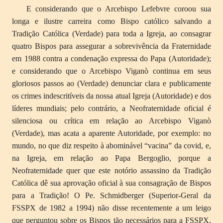
E considerando que o Arcebispo Lefebvre coroou sua
longa e ilustre carreira como Bispo católico salvando a
Tradição Católica (Verdade) para toda a Igreja, ao consagrar
quatro Bispos para assegurar a sobrevivência da Fraternidade
em 1988 contra a condenação expressa do Papa (Autoridade);
e considerando que o Arcebispo Viganò continua em seus
gloriosos passos ao (Verdade) denunciar clara e publicamente
os crimes indescritíveis da nossa atual Igreja (Autoridade) e dos
líderes mundiais; pelo contrário, a Neofraternidade oficial é
silenciosa ou crítica em relação ao Arcebispo Viganò
(Verdade), mas acata a aparente Autoridade, por exemplo: no
mundo, no que diz respeito à abominável “vacina” da covid, e,
na Igreja, em relação ao Papa Bergoglio, porque a
Neofraternidade quer que este notório assassino da Tradição
Católica dê sua aprovação oficial à sua consagração de Bispos
para a Tradição! O Pe. Schmidberger (Superior-Geral da
FSSPX de 1982 a 1994) não disse recentemente a um leigo
que perguntou sobre os Bispos tão necessários para a FSSPX,