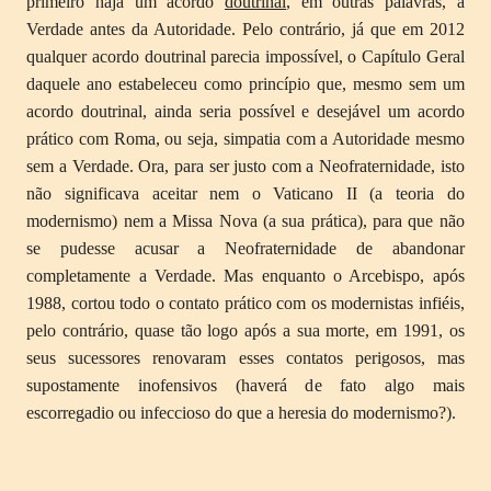
primeiro haja um acordo
doutrinal
, em outras palavras, a
Verdade antes da Autoridade. Pelo contrário, já que em 2012
qualquer acordo doutrinal parecia impossível, o Capítulo Geral
daquele ano estabeleceu como princípio que, mesmo sem um
acordo doutrinal, ainda seria possível e desejável um acordo
prático com Roma, ou seja, simpatia com a Autoridade mesmo
sem a Verdade. Ora, para ser justo com a Neofraternidade, isto
não significava aceitar nem o Vaticano II (a teoria do
modernismo) nem a Missa Nova (a sua prática), para que não
se pudesse acusar a Neofraternidade de abandonar
completamente a Verdade. Mas enquanto o Arcebispo, após
1988, cortou todo o contato prático com os modernistas infiéis,
pelo contrário, quase tão logo após a sua morte, em 1991, os
seus sucessores renovaram esses contatos perigosos, mas
supostamente inofensivos (haverá de fato algo mais
escorregadio ou infeccioso do que a heresia do modernismo?).