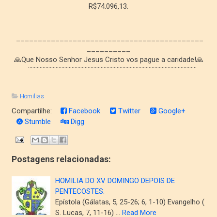
R$74.096,13.
___________________________________________
__________
🙏Que Nosso Senhor Jesus Cristo vos pague a caridade!🙏
¨¨¨¨¨¨¨¨¨¨¨¨¨¨¨¨¨¨¨¨¨¨¨¨¨¨¨¨¨¨¨¨¨¨¨¨¨¨¨¨¨¨¨¨¨¨¨¨¨¨¨¨¨¨¨¨¨¨
Homilias
Compartilhe:
Facebook
Twitter
Google+
Stumble
Digg
Postagens relacionadas:
HOMILIA DO XV DOMINGO DEPOIS DE
PENTECOSTES.
Epístola (Gálatas, 5, 25-26; 6, 1-10) Evangelho (
S. Lucas, 7, 11-16) …
Read More