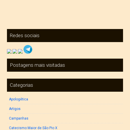
Redes sociais
Postagens mais visitadas
Categorias
Apologética
Artigos
Campanhas
Catecismo Maior de São Pio X