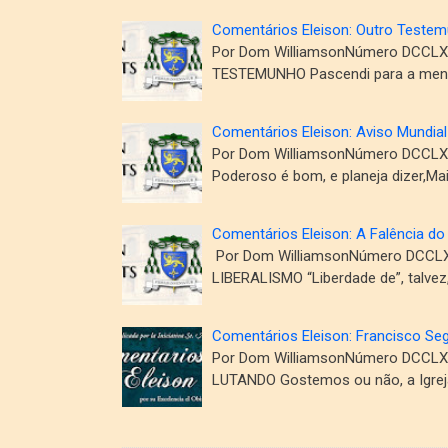
Comentários Eleison: Outro Teste
Por Dom WilliamsonNúmero DCCLXXX
TESTEMUNHO Pascendi para a ment
Comentários Eleison: Aviso Mundial
Por Dom WilliamsonNúmero DCCLXXX
Poderoso é bom, e planeja dizer,M
Comentários Eleison: A Falência do
Por Dom WilliamsonNúmero DCCLXX
LIBERALISMO “Liberdade de”, talvez
Comentários Eleison: Francisco Se
Por Dom WilliamsonNúmero DCCLXX
LUTANDO Gostemos ou não, a Igreja