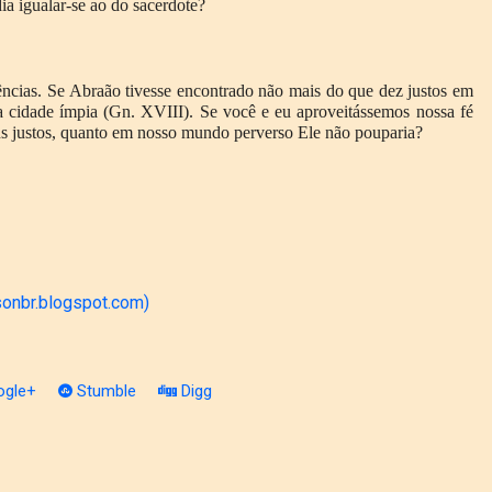
a igualar-se ao do sacerdote?
ências. Se Abraão tivesse encontrado não mais do que dez justos em
 cidade ímpia (Gn. XVIII). Se você e eu aproveitássemos nossa fé
s justos, quanto em nosso mundo perverso Ele não pouparia?
sonbr.blogspot.com)
gle+
Stumble
Digg