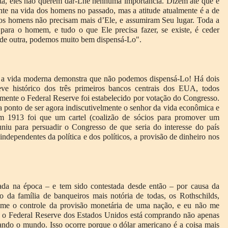
ta, eles não querem dar-Lhe nenhuma importância. Dizem até que é
e na vida dos homens no passado, mas a atitude atualmente é a de
 os homens não precisam mais d’Ele, e assumiram Seu lugar. Toda a
para o homem, e tudo o que Ele precisa fazer, se existe, é ceder
 de outra, podemos muito bem dispensá-Lo".
a vida moderna demonstra que não podemos dispensá-Lo! Há dois
ve histórico dos três primeiros bancos centrais dos EUA, todos
almente o Federal Reserve foi estabelecido por votação do Congresso.
 ponto de ser agora indiscutivelmente o senhor da vida econômica e
m 1913 foi que um cartel (coalizão de sócios para promover um
niu para persuadir o Congresso de que seria do interesse do país
independentes da política e dos políticos, a provisão de dinheiro nos
nada na época – e tem sido contestada desde então – por causa da
 da família de banqueiros mais notória de todas, os Rothschilds,
me o controle da provisão monetária de uma nação, e eu não me
, o Federal Reserve dos Estados Unidos está comprando não apenas
ando o mundo. Isso ocorre porque o dólar americano é a coisa mais