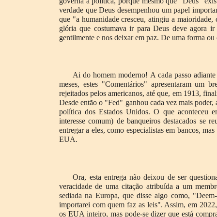
governa a política, porque mesmo que “Deus” exis
verdade que Deus desempenhou um papel important
que "a humanidade cresceu, atingiu a maioridade,
glória que costumava ir para Deus deve agora ir 
gentilmente e nos deixar em paz. De uma forma ou
Ai do homem moderno! A cada passo adiante 
meses, estes "Comentários" apresentaram um bre
rejeitados pelos americanos, até que, em 1913, fin
Desde então o "Fed" ganhou cada vez mais poder, a
política dos Estados Unidos. O que aconteceu e
interesse comum) de banqueiros destacados se reu
entregar a eles, como especialistas em bancos, mas 
EUA.
Ora, esta entrega não deixou de ser questio
veracidade de uma citação atribuída a um membro
sediada na Europa, que disse algo como, "Deem-
importarei com quem faz as leis". Assim, em 2022
os EUA inteiro, mas pode-se dizer que está compr