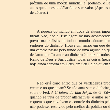
próxima de uma moeda mundial, e, portanto, o F
antes que o mesmo dólar fique sem valor. (Apenas 
de dólares.)
A riqueza do mundo em troca de alguns impul
irreal! Não, não é. Está agora mesmo acontecend
povos materialistas de todo o mundo adoram a m
senhores do dinheiro. Houve um tempo em que depo
um camelo passar pelo fundo de uma agulha do qu
declarou que “o amor ao dinheiro é a raiz de todo
Reino de Deus e Sua Justiça, todas as coisas (nec
hoje ainda acredita em Deus, em Seu Reino ou em S
Não está claro então que os verdadeiros pr
creem e no que amam? Se não amassem o dinheiro, 
sobre o Fed,
A Criatura da Ilha Jekyll
, de G. Edw
quando se trata de propor alternativas, o autor s
esquemas que envolvem o controle do dinheiro pelo
não pode ser resolvido pelo melhor da política ou