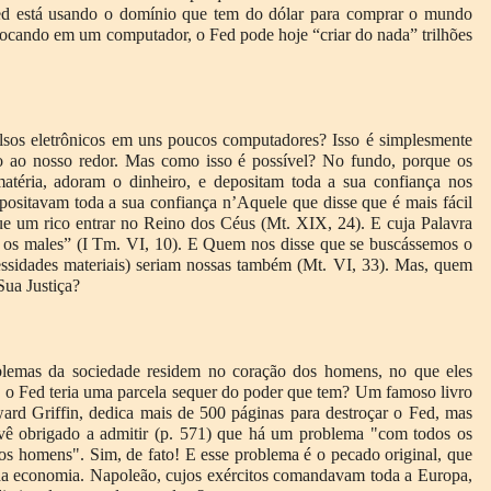
ed está usando o domínio que tem do dólar para comprar o mundo
tocando em um computador, o Fed pode hoje “criar do nada” trilhões
sos eletrônicos em uns poucos computadores? Isso é simplesmente
o ao nosso redor. Mas como isso é possível? No fundo, porque os
atéria, adoram o dinheiro, e depositam toda a sua confiança nos
sitavam toda a sua confiança n’Aquele que disse que é mais fácil
e um rico entrar no Reino dos Céus (Mt. XIX, 24). E cuja Palavra
s os males” (I Tm. VI, 10). E Quem nos disse que se buscássemos o
essidades materiais) seriam nossas também (Mt. VI, 33). Mas, quem
ua Justiça?
oblemas da sociedade residem no coração dos homens, no que eles
o Fed teria uma parcela sequer do poder que tem? Um famoso livro
ard Griffin, dedica mais de 500 páginas para destroçar o Fed, mas
e vê obrigado a admitir (p. 571) que há um problema "com todos os
s homens". Sim, de fato! E esse problema é o pecado original, que
 da economia. Napoleão, cujos exércitos comandavam toda a Europa,