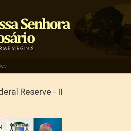
ICA
eral Reserve - II