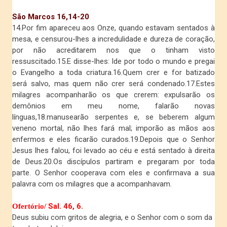
São Marcos 16,14-20
14.Por fim apareceu aos Onze, quando estavam sentados à
mesa, e censurou-lhes a incredulidade e dureza de coração,
por não acreditarem nos que o tinham visto
ressuscitado.15.E disse-lhes: Ide por todo o mundo e pregai
o Evangelho a toda criatura.16.Quem crer e for batizado
será salvo, mas quem não crer será condenado.17.Estes
milagres acompanharão os que crerem: expulsarão os
demônios em meu nome, falarão novas
línguas,18.manusearão serpentes e, se beberem algum
veneno mortal, não lhes fará mal; imporão as mãos aos
enfermos e eles ficarão curados.19.Depois que o Senhor
Jesus lhes falou, foi levado ao céu e está sentado à direita
de Deus.20.Os discípulos partiram e pregaram por toda
parte. O Senhor cooperava com eles e confirmava a sua
palavra com os milagres que a acompanhavam.
Sal. 46, 6.
Ofertório/
Deus subiu com gritos de alegria, e o Senhor com o som da