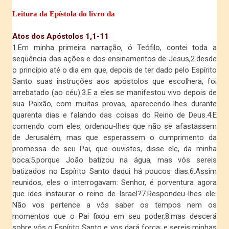
Leitura da Epístola do livro da
Atos dos Apóstolos 1,1-11
1.Em minha primeira narração, ó Teófilo, contei toda a
seqüência das ações e dos ensinamentos de Jesus,2.desde
o princípio até o dia em que, depois de ter dado pelo Espírito
Santo suas instruções aos apóstolos que escolhera, foi
arrebatado (ao céu).3.E a eles se manifestou vivo depois de
sua Paixão, com muitas provas, aparecendo-lhes durante
quarenta dias e falando das coisas do Reino de Deus.4.E
comendo com eles, ordenou-lhes que não se afastassem
de Jerusalém, mas que esperassem o cumprimento da
promessa de seu Pai, que ouvistes, disse ele, da minha
boca;5.porque João batizou na água, mas vós sereis
batizados no Espírito Santo daqui há poucos dias.6.Assim
reunidos, eles o interrogavam: Senhor, é porventura agora
que ides instaurar o reino de Israel?7.Respondeu-lhes ele:
Não vos pertence a vós saber os tempos nem os
momentos que o Pai fixou em seu poder,8.mas descerá
sobre vós o Espírito Santo e vos dará força; e sereis minhas