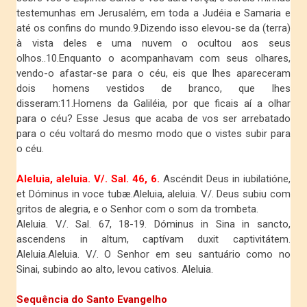
testemunhas em Jerusalém, em toda a Judéia e Samaria e
até os confins do mundo.9.Dizendo isso elevou-se da (terra)
à vista deles e uma nuvem o ocultou aos seus
olhos..10.Enquanto o acompanhavam com seus olhares,
vendo-o afastar-se para o céu, eis que lhes apareceram
dois homens vestidos de branco, que lhes
disseram:11.Homens da Galiléia, por que ficais aí a olhar
para o céu? Esse Jesus que acaba de vos ser arrebatado
para o céu voltará do mesmo modo que o vistes subir para
o céu.
Aleluia, aleluia. V/. Sal. 46, 6.
Ascéndit Deus in iubilatióne,
et Dóminus in voce tubæ.Aleluia, aleluia. V/. Deus subiu com
gritos de alegria, e o Senhor com o som da trombeta.
Aleluia. V/. Sal. 67, 18-19. Dóminus in Sina in sancto,
ascendens in altum, captívam duxit captivitátem.
Aleluia.Aleluia. V/. O Senhor em seu santuário como no
Sinai, subindo ao alto, levou cativos. Aleluia.
Sequência do Santo Evangelho